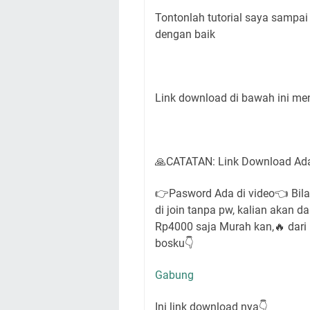
Tontonlah tutorial saya sampai s
dengan baik
Link download di bawah ini me
🙏CATATAN: Link Download Ad
👉Pasword Ada di video👈 Bila 
di join tanpa pw, kalian akan 
Rp4000 saja Murah kan,🔥 dari
bosku👇
Gabung
Ini link download nya👇