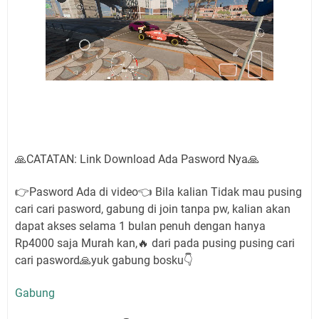
🙏CATATAN: Link Download Ada Pasword Nya🙏
👉Pasword Ada di video👈 Bila kalian Tidak mau pusing
cari cari pasword, gabung di join tanpa pw, kalian akan
dapat akses selama 1 bulan penuh dengan hanya
Rp4000 saja Murah kan,🔥 dari pada pusing pusing cari
cari pasword🙏yuk gabung bosku👇
Gabung