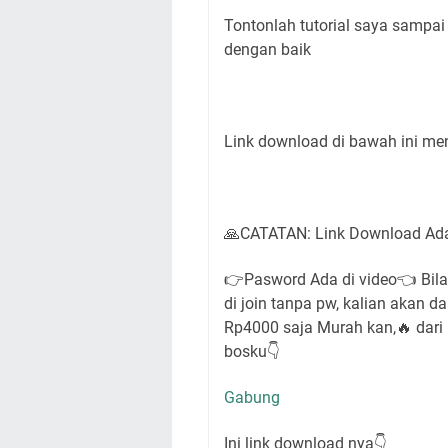
Tontonlah tutorial saya sampai s
dengan baik
Link download di bawah ini me
🙏CATATAN: Link Download Ad
👉Pasword Ada di video👈 Bila 
di join tanpa pw, kalian akan 
Rp4000 saja Murah kan,🔥 dari
bosku👇
Gabung
Ini link download nya👇