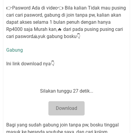
👉Pasword Ada di video👈 Bila kalian Tidak mau pusing
cari cari pasword, gabung di join tanpa pw, kalian akan
dapat akses selama 1 bulan penuh dengan hanya
Rp4000 saja Murah kan,🔥 dari pada pusing pusing cari
cari pasword🙏yuk gabung bosku👇
Gabung
Ini link download nya👇
Silakan tunggu 26 detik...
Download
Bagi yang sudah gabung join tanpa pw, bosku tinggal
masuk ke beranda youtube saya, dan cari kolom