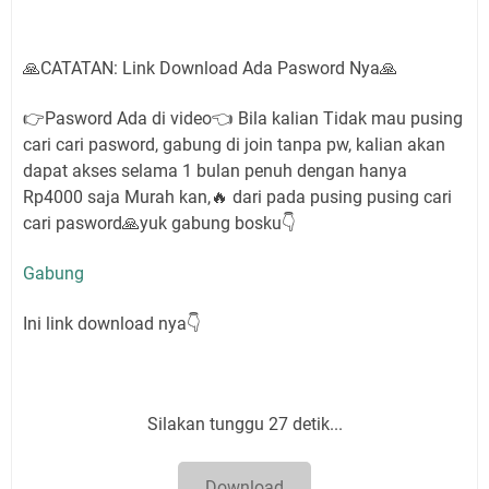
🙏CATATAN: Link Download Ada Pasword Nya🙏
👉Pasword Ada di video👈 Bila kalian Tidak mau pusing
cari cari pasword, gabung di join tanpa pw, kalian akan
dapat akses selama 1 bulan penuh dengan hanya
Rp4000 saja Murah kan,🔥 dari pada pusing pusing cari
cari pasword🙏yuk gabung bosku👇
Gabung
Ini link download nya👇
Silakan tunggu 26 detik...
Download