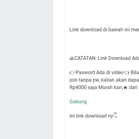
Link download di bawah ini men
🙏CATATAN: Link Download Ad
👉Pasword Ada di video👈 Bila 
join tanpa pw, kalian akan da
Rp4000 saja Murah kan,🔥 dari
Gabung
Ini link download ny👇