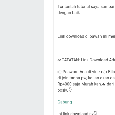
Tontonlah tutorial saya sampai s
dengan baik
Link download di bawah ini me
🙏CATATAN: Link Download Ad
👉Pasword Ada di video👈 Bila 
di join tanpa pw, kalian akan 
Rp4000 saja Murah kan,🔥 dari
bosku👇
Gabung
Ini link download ny👇