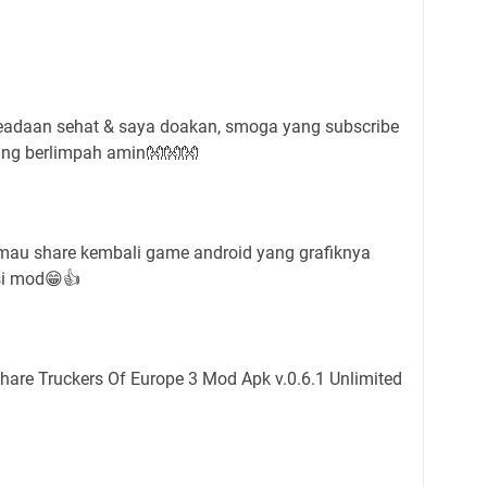
daan sehat & saya doakan, smoga yang subscribe
yang berlimpah amin👐👐👐
 mau share kembali game android yang grafiknya
rsi mod😁👍
hare Truckers Of Europe 3 Mod Apk v.0.6.1 Unlimited