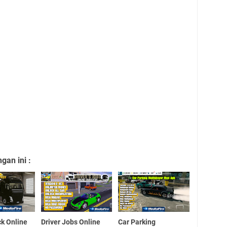
an ini :
ck Online
Driver Jobs Online
Car Parking