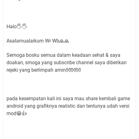
Halo🖐🖐
Asalamualaikum Wr Wb🙏🙏
Semoga bosku semua dalam keadaan sehat & saya
doakan, smoga yang subscribe channel saya diberikan
rejeki yang berlimpah amin👐👐👐
pada kesempatan kali ini saya mau share kembali game
android yang grafiknya realistic dan tentunya udah versi
mod😁👍