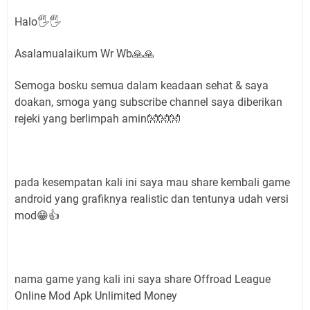
Halo🖐🖐
Asalamualaikum Wr Wb🙏🙏
Semoga bosku semua dalam keadaan sehat & saya
doakan, smoga yang subscribe channel saya diberikan
rejeki yang berlimpah amin👐👐👐
pada kesempatan kali ini saya mau share kembali game
android yang grafiknya realistic dan tentunya udah versi
mod😁👍
nama game yang kali ini saya share Offroad League
Online Mod Apk Unlimited Money