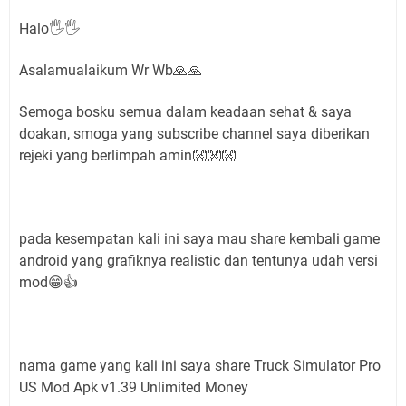
Halo🖐🖐
Asalamualaikum Wr Wb🙏🙏
Semoga bosku semua dalam keadaan sehat & saya
doakan, smoga yang subscribe channel saya diberikan
rejeki yang berlimpah amin👐👐👐
pada kesempatan kali ini saya mau share kembali game
android yang grafiknya realistic dan tentunya udah versi
mod😁👍
nama game yang kali ini saya share Truck Simulator Pro
US Mod Apk v1.39 Unlimited Money