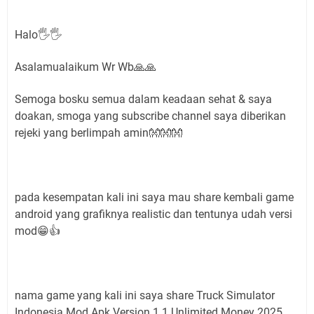
Halo🖐🖐
Asalamualaikum Wr Wb🙏🙏
Semoga bosku semua dalam keadaan sehat & saya
doakan, smoga yang subscribe channel saya diberikan
rejeki yang berlimpah amin👐👐👐
pada kesempatan kali ini saya mau share kembali game
android yang grafiknya realistic dan tentunya udah versi
mod😁👍
nama game yang kali ini saya share Truck Simulator
Indonesia Mod Apk Version 1.1 Unlimited Money 2025