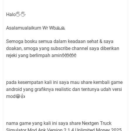
Halo🖐🖐
Asalamualaikum Wr Wb🙏🙏
Semoga bosku semua dalam keadaan sehat & saya
doakan, smoga yang subscribe channel saya diberikan
rejeki yang berlimpah amin👐👐👐
pada kesempatan kali ini saya mau share kembali game
android yang grafiknya realistic dan tentunya udah versi
mod😁👍
nama game yang kali ini saya share Nextgen Truck
Simulator Mod Apk Version 2.1.4 Unlimited Money 2025