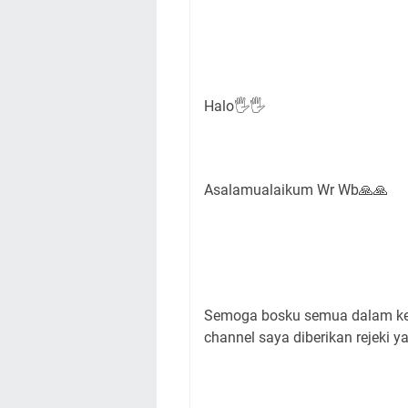
Halo🖐🖐
Asalamualaikum Wr Wb🙏🙏
Semoga bosku semua dalam kea
channel saya diberikan rejeki 