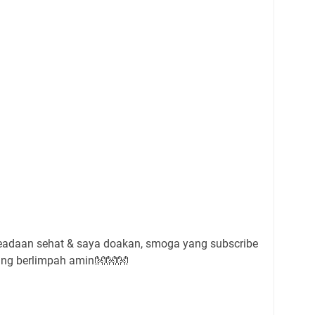
daan sehat & saya doakan, smoga yang subscribe
yang berlimpah amin👐👐👐