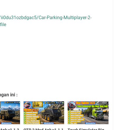
/ii0du31ozbdgac5/Car-Parking-Multiplayer-2-
ile
an ini :