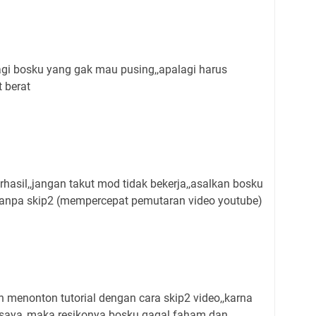
bagi bosku yang gak mau pusing,,apalagi harus
 berat
rhasil,,jangan takut mod tidak bekerja,,asalkan bosku
tanpa skip2 (mempercepat pemutaran video youtube)
menonton tutorial dengan cara skip2 video,,karna
e saya,,maka resikonya bosku gagal faham dan