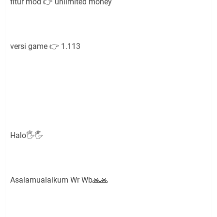
fitur mod 👉 unlimited money
versi game 👉 1.113
Halo🖐🖐
Asalamualaikum Wr Wb🙏🙏