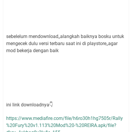
sebelelum mendownload,,alangkah baiknya bosku untuk
mengecek dulu versi terbaru saat ini di playstore,,agar
mod bekerja dengan baik
ini link downloadnya👇
https://www.mediafire.com/file/h6ro30h1hg7505r/Rally
%20Fury%20v1.113%20Mod%20-%20REIRA.apk/file?