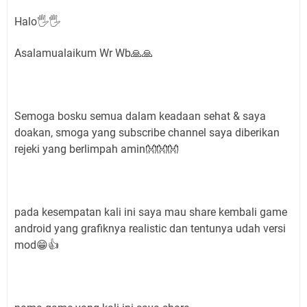
Halo🖐🖐
Asalamualaikum Wr Wb🙏🙏
Semoga bosku semua dalam keadaan sehat & saya
doakan, smoga yang subscribe channel saya diberikan
rejeki yang berlimpah amin👐👐👐
pada kesempatan kali ini saya mau share kembali game
android yang grafiknya realistic dan tentunya udah versi
mod😁👍