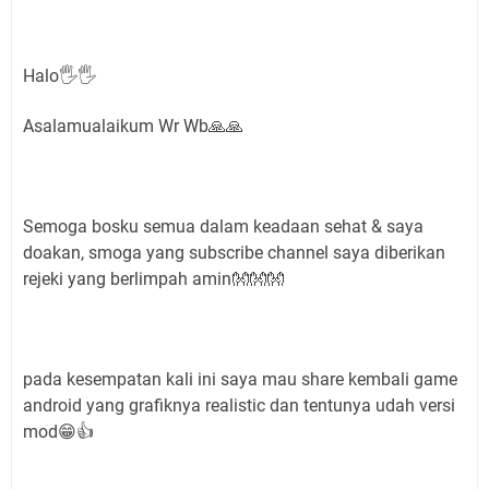
Halo🖐🖐
Asalamualaikum Wr Wb🙏🙏
Semoga bosku semua dalam keadaan sehat & saya
doakan, smoga yang subscribe channel saya diberikan
rejeki yang berlimpah amin👐👐👐
pada kesempatan kali ini saya mau share kembali game
android yang grafiknya realistic dan tentunya udah versi
mod😁👍