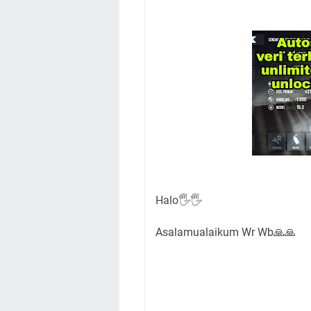
Halo🖐🖐
Asalamualaikum Wr Wb🙏🙏