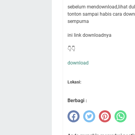
sebelum mendownload,lihat dulu
tonton sampai habis cara down
sempurna
ini link downloadnya
👇👇
download
Lokasi:
Berbagi :