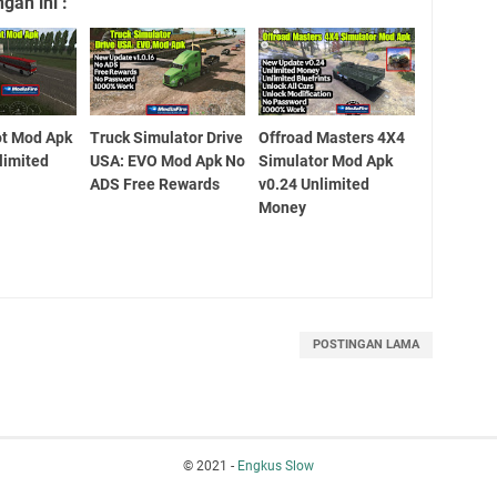
an ini :
ot Mod Apk
Truck Simulator Drive
Offroad Masters 4X4
limited
USA: EVO Mod Apk No
Simulator Mod Apk
ADS Free Rewards
v0.24 Unlimited
Money
POSTINGAN LAMA
© 2021 -
Engkus Slow