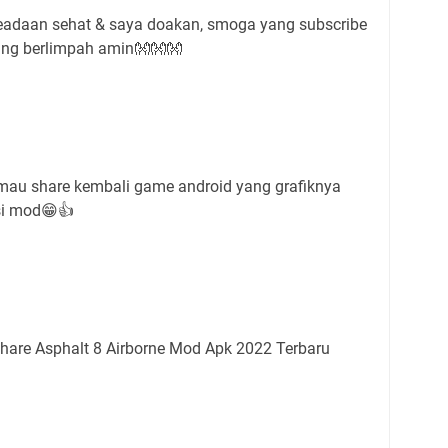
daan sehat & saya doakan, smoga yang subscribe
yang berlimpah amin👐👐👐
 mau share kembali game android yang grafiknya
rsi mod😁👍
share Asphalt 8 Airborne Mod Apk 2022 Terbaru