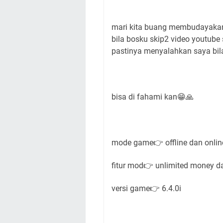
mari kita buang membudayakan 
bila bosku skip2 video youtub
pastinya menyalahkan saya bil
bisa di fahami kan😁🙏
mode game👉 offline dan onlin
fitur mod👉 unlimited money da
versi game👉 6.4.0i