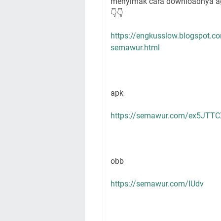
menyimak cara downloadnya aga
👇👇
https://engkusslow.blogspot.c
semawur.html
apk
https://semawur.com/ex5JTT
obb
https://semawur.com/IUdv