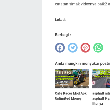
catatan simak videonya baik2 
Lokasi:
Berbagi :
Anda mungkin menyukai posting
Cafe Racer Mod Apk
asphalt nitr
Unlimited Money
asphalt 9 y
litenya