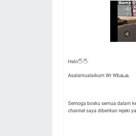
Halo🖐🖐
Asalamualaikum Wr Wb🙏🙏
Semoga bosku semua dalam kea
channel saya diberikan rejeki 