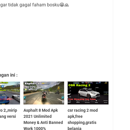
agar tidak gagal faham bosku😁🙏
an ini :
o 2,,mirip
Asphalt 8 Mod Apk
csr racing 2 mod
ang versi
2021 Unlimited
apk,free
Money & Anti Banned
shopping,gratis
Work 1000%
belanja