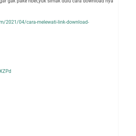
r gak pake ribet,yuk simak dulu cara download nya
om/2021/04/cara-melewati-link-download-
CXZPd