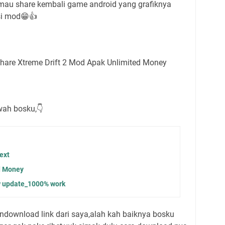
 mau share kembali game android yang grafiknya
rsi mod😁👍
share Xtreme Drift 2 Mod Apak Unlimited Money
wah bosku,👇
ext
d Money
w update_1000% work
ownload link dari saya,alah kah baiknya bosku