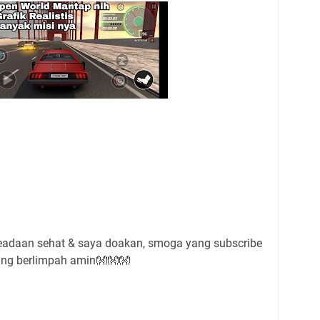
daan sehat & saya doakan, smoga yang subscribe
yang berlimpah amin👐👐👐